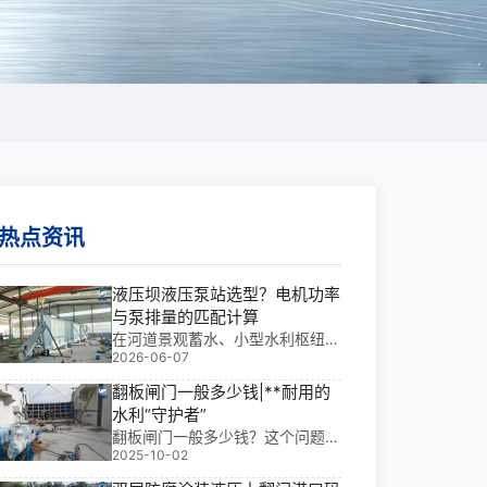
热点资讯
液压坝液压泵站选型？电机功率
与泵排量的匹配计算
在河道景观蓄水、小型水利枢纽及
2026-06-07
灌溉区挡水工程中，液压坝常面临
启闭迟缓或系统发热停机的问题。
翻板闸门一般多少钱|**耐用的
科学开展液压坝液压泵站选型与电
水利“守护者”
机功率和泵排量的匹配计算，可使
翻板闸门一般多少钱？这个问题，
设备按实际工况平稳切换水位。
2025-10-02
我作为有多年水利工程金属结构设
计与现场安装经验的老兵，常被问