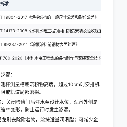
应标准
/T 19804-2017《焊接结构的一般尺寸公差和形位公差》
/T 14173-2008《水利水电工程钢闸门制造安装及验收规范》
/T 8923.1-2011《涂覆涂料前钢材表面处理》
/T 780-2020《水利水电工程金属结构制作与安装安全技术规程》
行步骤：
用测杆测量槽底沉积物高度，超过10cm时安排机
受阻或轨道局部磨损。
状态：关闭检修门后注水至设计水位，观察外侧是
缩**变形，防止运行时发生渗漏。
用尼龙刷去除附着物，涂抹适量润滑脂；可减少金