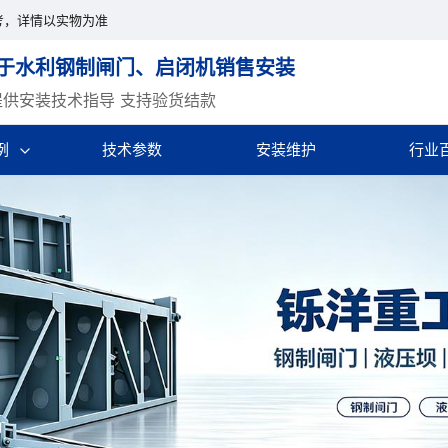
考，详情以实物为准
于水利钢制闸门、启闭机销售安装
提供安装技术指导 支持验货结款
例
技术参数
安装维护
行业