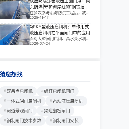
双层防腐涂装液压上翻门港口码
到。说实话，单扇价格通常在1.5-
头防洪|守护海岸线的“钢铁盾
8万元之间，但**决定成本的，不
牌”
在多次参与沿海防洪工程后，我深
是单价，而是它在农田灌溉、小型
2025-11-17
刻体会到：一个**可靠的防洪系
水库、城市景
统，不仅要有坚固的结构，更得经
QPKY型液压启闭机？单作用式
得起盐雾、潮汐和*端天气的反复
液压启闭机在平面闸门中的应用
考验。而双层防腐涂装液压上翻门
面对大型闸门启闭、高水头水利枢
港口码头防洪，正是我在多个大型
2026-07-24
纽及无人值守电站等场景，单作用
项目中反复验证过
式液压启闭机在平面闸门中承担着
关键的启闭任务，能有效应对复杂
的水力环境。
猜您想找
双吊点启闭机
螺杆启闭机闸门
一体式闸门启闭机
泵站液压启闭机
河道景观闸门
渠道翻板闸门
钢制闸门技术参数
钢制闸门安装