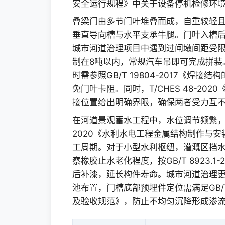
安全运行规程》中关于设备停机检修环
叠梁门由多节门叶堆叠而成，自重较轻
垂直导向槽与水平支承牛腿。门叶入槽
城市河道治理项目中遇到过闸墩间距受
制在8吨以内，常规汽车吊即可完成拼装
时需参照GB/T 19804-2017《
免门叶卡阻。同时，T/CHES 48-2
接位置给出明确界限，确保两者受力互
在河道景观蓄水工程中，水位调节频繁，叠
2020《水利水电工程金属结构制作与
工周期。对于小型水利枢纽，灌溉区挡
察橡胶止水老化程度，按GB/T 8923.
后补漆，延长构件寿命。城市河道治理
池布置，门槽底部预埋件定位需满足GB/T
及验收规范》，防止不均匀沉降形成渗