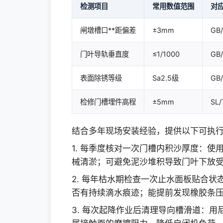
检测项目
常用数值范围
对
闸墩槽口**距偏差
±3mm
GB
门叶导轨垂直度
≤1/1000
GB
表面除锈等级
Sa2.5级
GB
检修门槽埋件高程
±5mm
SL
结合多年现场安装经验，提供以下可执
1. 每季度核对一次门槽内积沙厚度：使
械清淤；可避免泥沙堆积导致门叶下放
2. 每年枯水期检查一次止水面板贴合
否有持续滴水痕迹；能提前发现橡胶条压
3. 每次起降作业后清理导向槽滑道：