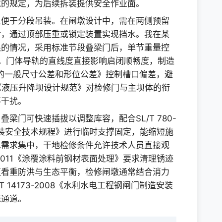
境的规定，为后续拆装提供安全作业面。
且便于分段吊装。在闸墩设计中，需在两侧预留
后，通过顶部压重或锁定装置实现挡水。我在某
限的情况，采用标准节段叠梁门后，单节重量控
。门体导轨的直线度直接影响启闭顺畅度，制造
焊接结构的一般尺寸公差和形位公差》控制槽口偏差，避
020《液压升降坝设计规范》对检修门与主坝体的衔
不干扰。
梁门可快速插拔以调整库容，配合SL/T 780-
安装安全技术规程》进行临时支撑固定，能缩短施
水需求集中，干地检修条件允许技术人员直接观
1-2011《涂覆涂料前钢材表面处理》要求清理锈迹
更看重防洪与生态平衡，检修闸墩通常结合消力
 14173-2008《水利水电工程钢闸门制造安装
流通道。