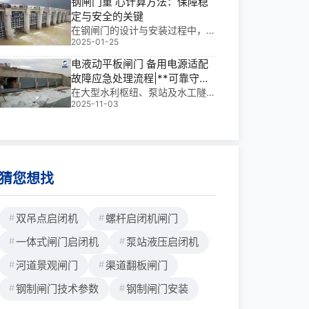
钢闸门重 心计算方法：保障稳
决策、执行于一体的智慧**。它让
定与安全的关键
水库挡水、电站泄洪、灌溉调控和
在钢闸门的设计与安装过程中，准
城市防洪实现**化、可视化管理。
2025-01-25
确计算其重 心至关重要，这直接
根据规格不同
关系到钢闸门的稳定性与安全性。
电液动平板闸门 备用电源适配
而钢闸门重 心的计算方法，因形
故障应急处理流程|**可靠守护
状和结构的差异而有所不同。对于
工程命脉
在大型水利枢纽、泵站及水工隧洞
形状规则的钢闸门，重 心计算相
2025-11-03
中，电液动平板闸门是控制水流的
对容易。但遇到形状不规则的钢闸
关键设备。我参与过多个大型项
门时，可采用悬挂法来确定重
目，深知一旦主电源中断，闸门无
心。在门的一角用绳吊起，沿吊起
法启闭将直接威胁工程安全。而电
点向下画一条垂线，再在门的另一
液动平板闸门 备用电源适配 故障
角重复
应急处理流程正是
猜您想找
双吊点启闭机
螺杆启闭机闸门
一体式闸门启闭机
泵站液压启闭机
河道景观闸门
渠道翻板闸门
钢制闸门技术参数
钢制闸门安装