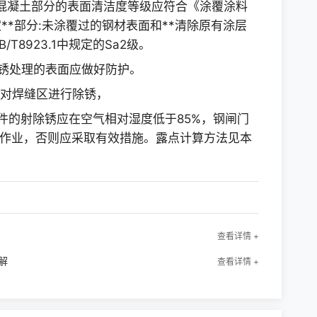
，其埋入混凝土部分的表面清洁度等级应符合《涂覆涂料
*部分:未涂覆过的钢材表面和**清除原有涂层
8923.1中规定的Sa2级。
锈处理的表面应做好防护。
应对焊缝区进行除锈，
件的射除锈应在空气相对湿度低于85%，钢闸门
下作业，否则应采取有效措施。露点计算方法见本
查看详情 +
解
查看详情 +