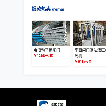
爆款热卖
/remai
电液动平板闸门
平面闸门泵站液压
￥1268元/套
闭机
￥618元/台