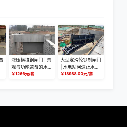
启
液压横拉钢闸门 | 景
大型定滑轮钢制闸门
观与功能兼备的水利
| 水电站河道止水闸
工程优选方案
￥1266元/套
门源头厂家
￥18988.00元/套