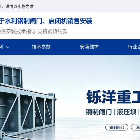
考，详情以实物为准
于水利钢制闸门、启闭机销售安装
提供安装技术指导 支持验货结款
例
技术参数
安装维护
行业