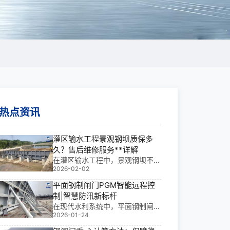
热点资讯
灌区输水工程景观钢坝质保多
久？售后维修服务**详解
在灌区输水工程中，景观钢坝不仅
2026-02-02
是关键的水利控制设施，更承担着
生态美化与水资源调控的双重使
平面钢制闸门PGM智能远程控
命。我多年**金属结构设计、生产
制|智慧防汛新标杆
及现场安装经验告诉我：灌区输水
在现代水利系统中，平面钢制闸门
工程景观钢坝质保多久？售后维修
2026-01-24
PGM智能远程控制已**只是“开与
服务**详解，直接
关”的机械执行者，而是集感知、