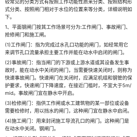
较常见的分类方式有按照工作功能性质来分类、按照结构形
式分类、按照闸门相对于水位的位置来等分类，详细说明如
下。
1、平面钢闸门按其工作场景可分为:工作闸门、事故闸门、
抢修闸门和施工闸。
(1)工作闸门：指为完成过水孔口功能的闸门，如经常用它
来调节孔口流量承担主要工作并能在动水中启闭的闸门。
(2)事故闸门：指当闸门的下游或上游水道或其设备发生事
故时，能在动水中关闭的闸门，当需要快速关闭时，则称为
快速事故闸门。快速闸门在关闭时，应满足机组和钢管的保
护要求，快速闸门下降速度，在接近门槛时，不宜大于5m/
mid。事故闸门宜在静水中开启。
(3)检修闸门：指供工作闸或水工建筑物的某一部位或设备
需要检修时，用以挡水的闸门，这种闸门宜在静水中启闭。
(4)施工闸门：用来封闭施工导流孔口的闸门。这种闸门是
在动水中关闭。钢闸门。