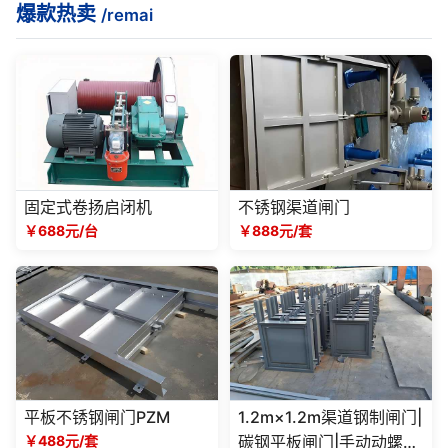
爆款热卖
/remai
固定式卷扬启闭机
不锈钢渠道闸门
￥688元/台
￥888元/套
平板不锈钢闸门PZM
1.2m×1.2m渠道钢制闸门|
￥488元/套
碳钢平板闸门|手动动螺杆