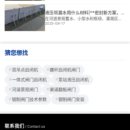
个小型水电站，刚装完闸门，一放水就渗，
值班员天天拿桶接水。我过去一看，原来是
液压坝漏水用什么材料|**密封新方案，守
门叶和导轨之间间隙太大，而且密封条用的
护每一分水
在河道景观蓄水、小型水利枢纽、灌溉区挡
是普通橡胶，经不起长期冲刷。这问题不是
2025-09-17
水及城市河道治理中，液压坝的密封性能直
厂家偷工减料，而是设计时没考虑水流冲
接决定工程成败。我有多年水利工程金属结
构设计与现场安装经验，参与过多个大型项
目，深知“液压坝漏水用什么材料”是核心**
猜您想找
双吊点启闭机
螺杆启闭机闸门
一体式闸门启闭机
泵站液压启闭机
河道景观闸门
渠道翻板闸门
钢制闸门技术参数
钢制闸门安装
联系我们
/ Contact us