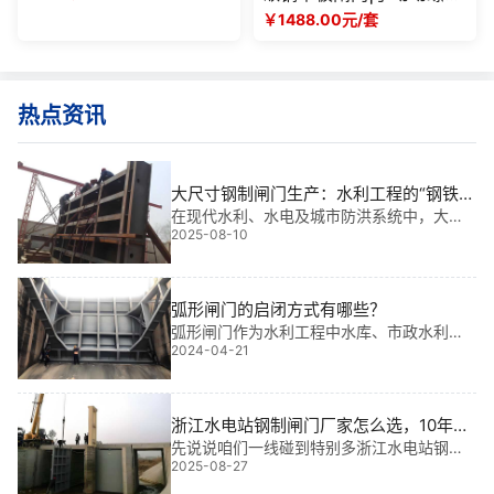
启闭机|农田灌溉排水阀门
￥1488.00元/套
热点资讯
大尺寸钢制闸门生产：水利工程的“钢铁卫
士”
在现代水利、水电及城市防洪系统中，大尺
2025-08-10
寸钢制闸门如同一座座沉默的“钢铁卫士”，守
护着江河湖海的安澜。它们不仅承载着调节
水流、防洪排涝的重任，更在水电站、船
闸、蓄水工程中发挥着不可替代的作用。而
弧形闸门的启闭方式有哪些？
“大尺寸
弧形闸门作为水利工程中水库、市政水利、
2024-04-21
溢流、泄洪的重要闸门，其启闭方式多种多
样，比如常见的有集成液压启闭机启闭、泵
站液压启闭机启闭、弧门卷扬启闭机启闭、
摇摆式螺杆启闭启闭，在此铄洋重工为您详
浙江水电站钢制闸门厂家怎么选，10年实
细说明。一、集成液压启闭机启闭方式集成
践避坑指南
先说说咱们一线碰到特别多浙江水电站钢制
式液压启闭机是一种机电液一体的新型启闭
2025-08-27
闸门的问题，你要是没踩过，那才叫怪。
机，多用于启闭水利水电、水库、小型
一，密封不严，漏水像筛子。去年在浙南一