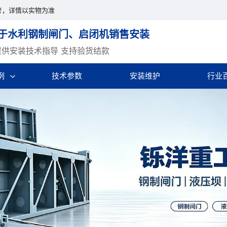
考，详情以实物为准
于水利钢制闸门、启闭机销售安装
提供安装技术指导 支持验货结款
例
技术参数
安装维护
行业