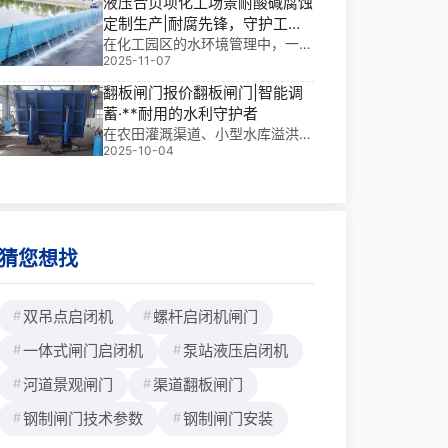
液压合页坝化工场景耐酸碱腐蚀
封性能与长期耐久性的关键。基于
定制生产|耐腐先锋，守护工业
我多年水利工程金属结构设计、生
水安全
在化工园区的水环境管理中，一道
产及现场安装经验，参与过多个大
2025-11-07
能扛住强酸强碱、长期浸泡的屏
型项目，我深
障，远比普通闸门更关键。我参与
翻板闸门报价翻板闸门|智能调
过多个大型水利工程，深知液压合
蓄·**耐用的水利守护者
页坝化工场景耐酸碱腐蚀定制生产
在农田灌溉渠道、小型水库溢洪
不是简单“加厚”或“刷漆”，而是从
2025-10-04
道、城市景观水系和山区河道治理
材料选型到结构
中，翻板闸门正以低成本、高适应
性的优势，成为现代水利工程的
“隐形功臣”。它不仅实现自动启
闭、调节水位，更在*端天气下保
障工程安全。翻板闸门报价
猜您想找
双吊点启闭机
螺杆启闭机闸门
一体式闸门启闭机
泵站液压启闭机
河道景观闸门
渠道翻板闸门
钢制闸门技术参数
钢制闸门安装