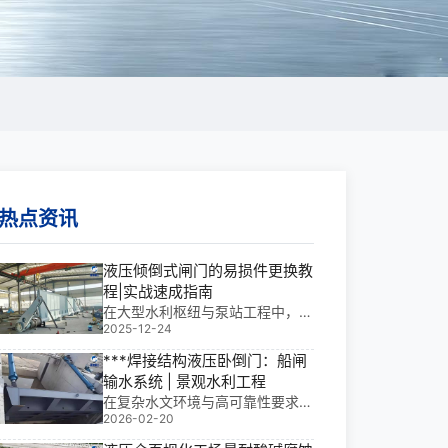
热点资讯
液压倾倒式闸门的易损件更换教
程|实战速成指南
在大型水利枢纽与泵站工程中，液
2025-12-24
压倾倒式闸门是保障泄洪、排涝与
通航的关键设备。我从事水利工程
***焊接结构液压卧倒门：船闸
金属结构设计与现场安装已多年，
输水系统 | 景观水利工程
参与过多个大型项目，深知其核心
在复杂水文环境与高可靠性要求并
价值——安全、**、可维护性高。
2026-02-20
存的船闸输水系统中，***焊接结
尤其在频繁启
构液压卧倒门是解决启闭精度、密