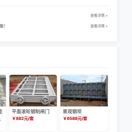
查看详情 +
做！
查看详情 +
能
平面滚轮钢制闸门
景观钢坝
筑
￥882元/套
￥6588元/套