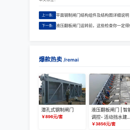
平面钢制闸门结构组件及结构图详细说明
上一条:
液压翻板闸门运转前，这些检查你一定得
下一条:
爆款热卖
/remai
潜孔式钢制闸门
液压翻板闸门 | 智
￥896元/套
调控- 活动挡水建
优选方案
￥3856元/套