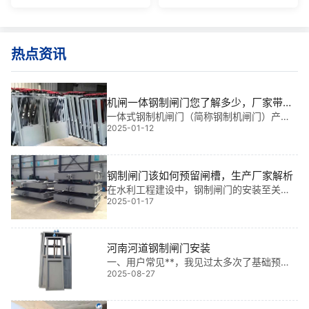
热点资讯
机闸一体钢制闸门您了解多少，厂家带您
**了解
一体式钢制机闸门（简称钢制机闸门）产品
2025-01-12
简介：机闸一体式钢制闸门巧妙地将闸门与
启闭机融为一体，无需**设置启闭机平台，
安装过程简便快捷。该产品主要适用于承受
正向压力的止水需求，同时可根据用户需求
钢制闸门该如何预留闸槽，生产厂家解析
定制反向止水闸门。它是一种用于水利工程
在水利工程建设中，钢制闸门的安装至关重
中关闭和开启过水孔口的活动结构。闸门的
2025-01-17
要，而预留闸槽作为其中的关键环节，一直
功能在于根据需求实现过水孔口的完
是客户高度关注的问题。那么，钢制闸门该
如何预留闸槽呢？通常情况下，一般的预留
尺寸为20×20 （单位可根据实际情况确定，
河南河道钢制闸门安装
这里假设为厘米 ）。不过，在实际操作中，
一、用户常见**，我见过太多次了基础预埋
会存在一些特殊情况，此时就需要将闸槽留
2025-08-27
件偏差大，闸门装不上！河南不少河道改造
得更宽一些，一般预留为40×40 （单
项目是边施工边设计，地基开挖完才发现预
埋钢板位置偏了20公分，这下可好，门框一