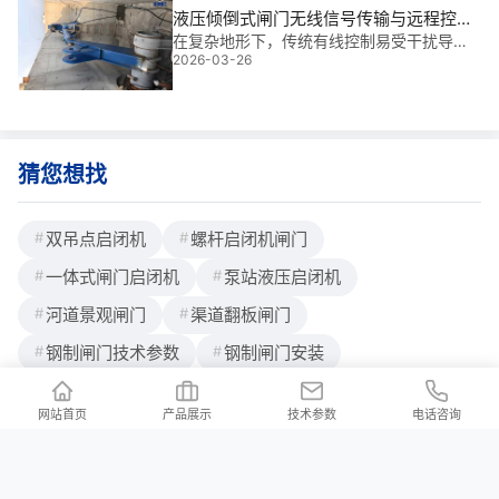
放进去，螺栓根本对不上孔，焊都焊不上。
液压倾倒式闸门无线信号传输与远程控制
焊接质量差，汛期漏水！有些队伍图快，用
系统
在复杂地形下，传统有线控制易受干扰导致
小焊条、跳焊、甚至没清渣就接着焊，结果
2026-03-26
误操作，这正是我多年工程中常遇到的**。
一到雨季，闸门缝里哗哗冒水，业主
本液压倾倒式闸门无线信号传输与远程控制
系统专为高可靠性需求设计，实现安全**的
无人值守。
猜您想找
双吊点启闭机
螺杆启闭机闸门
一体式闸门启闭机
泵站液压启闭机
河道景观闸门
渠道翻板闸门
钢制闸门技术参数
钢制闸门安装
网站首页
产品展示
技术参数
电话咨询
联系我们
/ Contact us
公司地址：河北省邢台市新河县白神首乡夏神首村