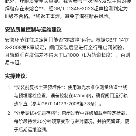
此外，焊缝质量至关重要。我曾参与一次验收发现主梁对接
焊缝存在未熔合**，经GB/T 11345-2023超声检测判定为
Ⅲ级不合格。*终返工重焊，避免了潜在断裂风险。
安装质量控制与运维建议
安装环节往往决定闸门能否“零故障”运行。根据GB/T 1417
3-2008第8章规定，闸门安装后应进行全行程启闭试验，
且轨道垂直度偏差不得大于L/1000（L为轨道长度），否则
易卡阻。
实操建议：
“安装前复核土建预埋件”：使用激光水准仪测量轨道**线
与预埋螺栓位置，误差控制在±2mm内，确保闸门运行轨
迹平直（参考GB/T 14173-2008第7.3条）。
“分步调试+记录存档”：启闭过程中逐级加载至额定荷载，
每阶段持续30分钟观察变形与密封情况，并拍照留证，便
于后期运维追溯。