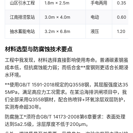
山区引水工程
1.8m × 2.5m
手电两用
0.35
江南排涝泵站
3.0m × 4.0m
电动
0.60
抽水蓄能电站
3.2m × 6.8m
液压
1.20
材料选型与防腐蚀技术要点
工程中我发现，材料选择直接影响使用寿命。普通碳素钢虽
成本低，但抗腐蚀能力弱；而低合金**度钢则更适合长期浸
水环境。
**使用GB/T 1591-2018规定的Q355B钢，其屈服强度达35
5MPa，满足高应力工况需求。在某沿海排洪闸项目中，我
们全部采用Q355B钢材，配合热喷锌+环氧涂层双层防护，
实测寿命超30年。
防腐施工*须符合GB/T 14173-2008第6章要求：表面处理
达到Sa2.5级，涂层厚度不低于200μm。