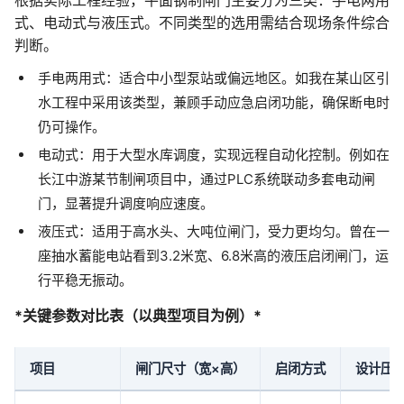
根据实际工程经验，平面钢制闸门主要分为三类：手电两用
式、电动式与液压式。不同类型的选用需结合现场条件综合
判断。
手电两用式：适合中小型泵站或偏远地区。如我在某山区引
水工程中采用该类型，兼顾手动应急启闭功能，确保断电时
仍可操作。
电动式：用于大型水库调度，实现远程自动化控制。例如在
长江中游某节制闸项目中，通过PLC系统联动多套电动闸
门，显著提升调度响应速度。
液压式：适用于高水头、大吨位闸门，受力更均匀。曾在一
座抽水蓄能电站看到3.2米宽、6.8米高的液压启闭闸门，运
行平稳无振动。
*关键参数对比表（以典型项目为例）*
项目
闸门尺寸（宽×高）
启闭方式
设计压力