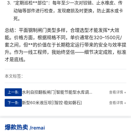
“定期巡检**部位”：每年至少一次对铰链、止水橡皮、传
动轴等部件进行检查，发现磨损及时更换，防止漏水或卡
死。
总结：平面钢制闸门类型多样，合理选型才能发挥*大效
能。价格方面，根据规格不同，单价通常在320–1500元/
套之间，但**的价值在于长期稳定运行带来的安全与效率提
升。作为一线工程师，我始终坚信——细节决定成败，标准
才是底线。
本文标签：
水利自控翻板闸门|智能节能型水库调蓄方案
上一条:
查看详情 +
新型60米液压坝|[智控·稳如磐石]
下一条:
查看详情 +
爆款热卖
/remai