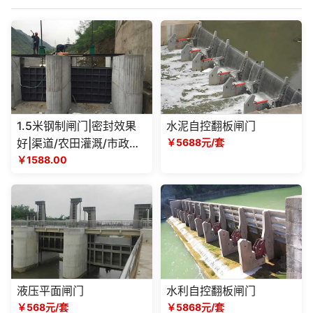
1.5米钢制闸门|密封效果
水泥自控翻板闸门
好|渠道/农田灌溉/市政水
￥5688元/套
利工程
￥1588.00
液压平面闸门
水利自控翻板闸门
￥568元/套
￥5868元/套