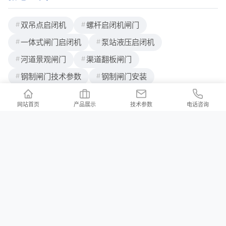
生产加工液压升降坝、活动坝、景观钢
双吊点启闭机
螺杆启闭机闸门
一体式闸门启闭机
泵站液压启闭机
河道景观闸门
渠道翻板闸门
钢制闸门技术参数
钢制闸门安装
网站首页
产品展示
技术参数
电话咨询
联系我们
/ Contact us
公司地址：河北省邢台市新河县白神首乡夏神首村
公司邮箱：2176997023@qq.com
河北铄洋重工机电设备有限责任公司 版权所有 Copyright (c) 2024 声明：产品
价格信息以电议为准！本站所有页面上的违禁词在此声明均全部失效，不作为
赔付理由，本站在不断排查中。望各位消费者能理解，并非刻意为之，同时望
职业打假人高抬贵手！本站部分内容来源于网络，如有侵权请及时联系我们，
会立马删除！
冀ICP备2023038105号-3
XML地图