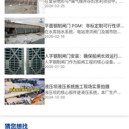
维护方案
在复杂地形与*端气候并存的水利项目中，传
2026-02-25
统定型设备常因尺寸不匹配或抗寒性能不足
导致运行失效。基于我多年水利工程金属结
构设计、生产及现场安装经验，非标定制液
压合页坝尺寸指导与冬季防冻维护方案，正
平面钢制闸门 PGM：非标定制可行性评
是解决
估与加厚面板设计
在水库挡水系统、电站泄洪闸门及城市防洪
2026-02-16
工程中，平面钢制闸门的可靠性直接决定工
程安全边界。我从事水利工程金属结构设计
与现场安装多年，参与50余个大型项目后深
知：标准产品难以应对复杂工况，而平面钢
人字钢制闸门安装：确保船闸长效运行的
制闸门
关键环节
人字钢制闸门作为船闸工程的核心设备，其
2025-01-20
安装质量直接关乎船闸的正常运行与工作效
率。在水利枢纽工程中，人字钢制闸门常肩
负防洪、航运、发电等多种功能，有时还需
兼做二次施工的导流功能，这使得其安装工
液压坝液压系统施工现场实景拍摄
作面临时间紧、任务重的挑战，且往往无法
液压坝的核心部件是液压系统，本厂生产的
借助大型起重设备，土建施工门机也难以满
2024-12-30
液压坝的液压系统都是经过特殊定制处理，
足吊装调节需求。因此，严格遵循安装
采用进口密封圈，这样保证液压系统长期再
水下作业的可靠性，升降坝灵活，确保了整
个坝面的安全运行有保障，同时本厂拥有专
业的设计、生产加工、施工安装团队，可为
您提供一站式液压坝解决方案！本厂可设计
猜您想找