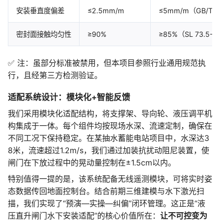
安装垂直度偏差
≤2.5mm/m
≤5mm/m（GB/T 1
密封面接触均匀性
≥90%
≥85%（SL 73.5-
✅ 注：虽部分标准被禁用，但本项目参照行业通用规范执
行，且经第三方检测验证。
适配系统设计：模块化+智能反馈
我们采用模块化适配结构，将支撑架、导向轮、液压调平机
构集成于一体。每个组件均按现场水深、流速定制，确保在
不同工况下保持稳定。在某抽水蓄能电站项目中，水深达3
8米，流速超过1.2m/s，我们通过加装抗扰动阻尼装置，使
闸门在下放过程中的晃动量控制在±1.5cm以内。
特别值得一提的是，该系统配备无线遥测模块，可将实时姿
态数据传回地面控制台。结合前期三维建模与水下激光扫
描，我们实现了“预演—实操—纠偏”闭环管理。这正是“液
压直升闸门水下安装适配”的核心价值所在：
让不可控变为