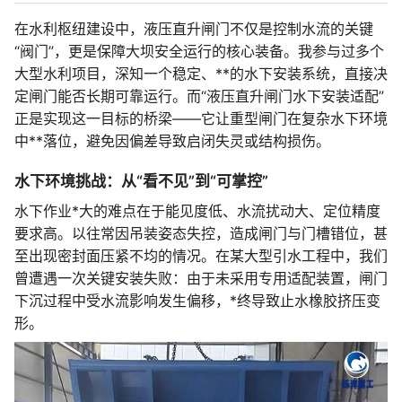
在水利枢纽建设中，液压直升闸门不仅是控制水流的关键
“阀门”，更是保障大坝安全运行的核心装备。我参与过多个
大型水利项目，深知一个稳定、**的水下安装系统，直接决
定闸门能否长期可靠运行。而“液压直升闸门水下安装适配”
正是实现这一目标的桥梁——它让重型闸门在复杂水下环境
中**落位，避免因偏差导致启闭失灵或结构损伤。
水下环境挑战：从“看不见”到“可掌控”
水下作业*大的难点在于能见度低、水流扰动大、定位精度
要求高。以往常因吊装姿态失控，造成闸门与门槽错位，甚
至出现密封面压紧不均的情况。在某大型引水工程中，我们
曾遭遇一次关键安装失败：由于未采用专用适配装置，闸门
下沉过程中受水流影响发生偏移，*终导致止水橡胶挤压变
形。