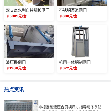
双支点水利自控翻板闸门
不锈钢渠道闸门
￥5889元/套
￥888元/套
液压卧倒门
机闸一体钢制闸门
￥1208元/套
￥322元/套
热点资讯
非标定制液压合页坝尺寸指导与冬季防冻