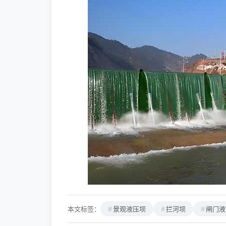
本文标签：
景观液压坝
拦河坝
闸门液