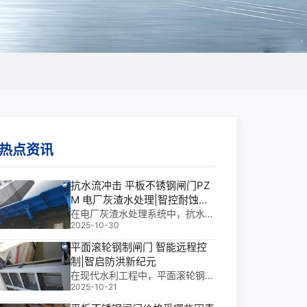
热点资讯
抗水流冲击 平板不锈钢闸门PZ
M 电厂灰渣水处理|智控耐蚀新
标杆
在电厂灰渣水处理系统中，抗水流
2025-10-30
冲击平板不锈钢闸门PZM不仅是
关键控制阀，更是保障全厂稳定运
平面滚轮钢制闸门 智能远程控
行的“守护神”。我参与过多个大型
制|智启防洪新纪元
项目，深知这类闸门在高流速、强
在现代水利工程中，平面滚轮钢制
腐蚀环境下的*端挑战。其核心价
2025-10-21
闸门不仅是水库挡水系统的“守门
值在于：以30
人”，更是电站泄洪、灌溉调控与