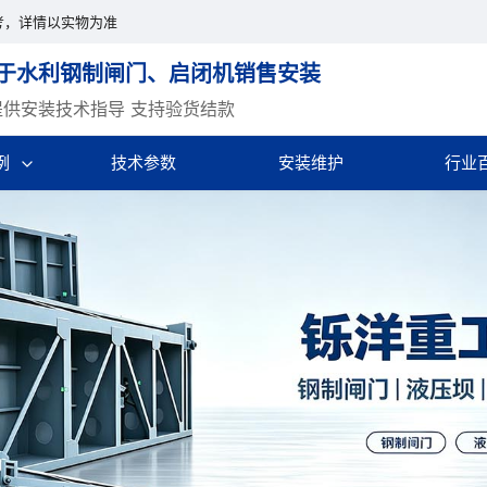
考，详情以实物为准
于水利钢制闸门、启闭机销售安装
提供安装技术指导 支持验货结款
例
技术参数
安装维护
行业