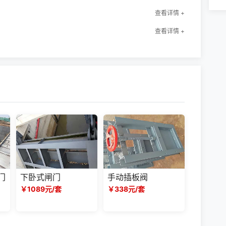
查看详情 +
查看详情 +
门
下卧式闸门
手动插板阀
闸
￥1089元/套
￥338元/套