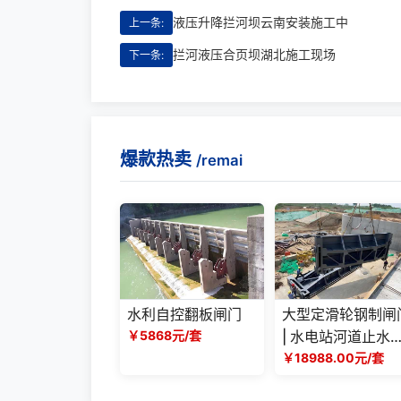
液压升降拦河坝云南安装施工中
上一条:
拦河液压合页坝湖北施工现场
下一条:
爆款热卖
/remai
水利自控翻板闸门
大型定滑轮钢制闸
￥5868元/套
| 水电站河道止水
门源头厂家
￥18988.00元/套