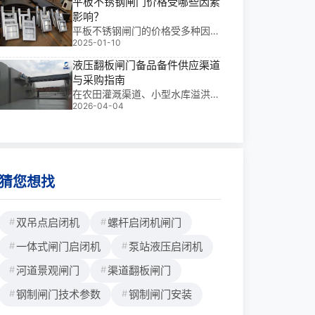
平板不锈钢闸门价格受哪些因素
城市防洪的关键执行单元。我参与
影响？
过多个大型项目，深知其核心价
平板不锈钢闸门的价格受多种因素
值：安全、**、可追溯的自动化运
2025-01-10
影响，比如闸门的规格尺寸、闸门
行。尤其当它搭载
的厚度、原材的价格、运输成本、
液压翻板闸门备品备件供应渠道
是否为源头厂家等因素影响，下面
与采购指南
为您详细梳理1、平板不锈钢闸门
在农田灌溉渠道、小型水库溢洪
价格受规格型号尺寸影响：常见的
2026-04-04
道、城市景观水系及山区河道治理
平板不锈钢闸门规格型号有0.5*0.
中，设备突发故障往往源于备件缺
5米、0.8*0.5米、1*0.8米、1.2*
失或选型不当。基于我多年工程经
1米、1.2*1.2米、1.4*1米、1.8*1.
验，本文提供的液压翻板闸门备品
2米、2.5*1.5米、2*5米、2.5*4
备件供应渠道与采购指南，旨在解
米等
决这一**。
猜您想找
双吊点启闭机
螺杆启闭机闸门
一体式闸门启闭机
泵站液压启闭机
河道景观闸门
渠道翻板闸门
钢制闸门技术参数
钢制闸门安装