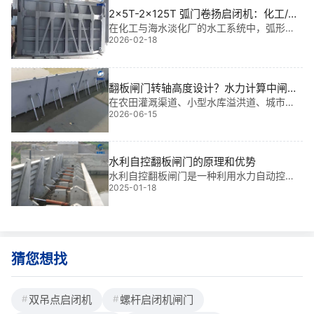
直接决定设备寿命与运行安全。这类设备不
2x5T-2x125T 弧门卷扬启闭机：化工/海
仅
水淡化厂景观场景外观定制
在化工与海水淡化厂的水工系统中，弧形闸
2026-02-18
门启闭不仅关乎调水效率，更直接影响厂区
整体景观协调性。基于我多年水利工程金属
结构设计、生产及现场安装经验，2x5T-2x1
25T 弧门卷扬启闭机：化工/海水淡化
翻板闸门转轴高度设计？水力计算中闸前
水深1/3的平衡条件
在农田灌溉渠道、小型水库溢洪道、城市景
2026-06-15
观水系及山区河道治理中，翻板闸门转轴高
度设计直接决定了水位控制的稳定性，而掌
握水力计算中闸前水深1/3的平衡条件，则是
解决汛期自动泄洪与枯水期蓄水保水矛盾的
水利自控翻板闸门的原理和优势
核心*
水利自控翻板闸门是一种利用水力自动控制
2025-01-18
的水利设施，广泛应用于河道、水库、泵站
等水利工程中。它的原理和优势如下。一、
水利自控翻板闸门工作原理水利自控翻板闸
门的工作原理主要基于水力平衡和重力作
用。当上游水位超过设定值时，水的压力会
推动闸门绕支点旋转，从而逐渐开启。随着
猜您想找
水位的升高，闸门的开启角度也会增加，
双吊点启闭机
螺杆启闭机闸门