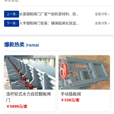
水渠钢制闸门厂家**剖析原材料、防腐措施安装等内容
上一条:
查看详情 +
人字钢制闸门安装：确保船闸长效运行的关键环节
下一条:
查看详情 +
爆款热卖
/remai
连杆轮式水力自控翻板闸
手动插板阀
门
￥338元/套
￥5898元/套