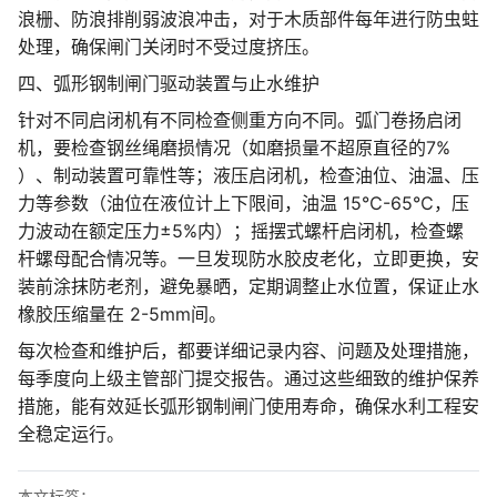
浪栅、防浪排削弱波浪冲击，对于木质部件每年进行防虫蛀
处理，确保闸门关闭时不受过度挤压。
四、弧形钢制闸门驱动装置与止水维护
针对不同启闭机有不同检查侧重方向不同。弧门卷扬启闭
机，要检查钢丝绳磨损情况（如磨损量不超原直径的7%
）、制动装置可靠性等；液压启闭机，检查油位、油温、压
力等参数（油位在液位计上下限间，油温 15℃-65℃，压
力波动在额定压力±5%内）；摇摆式螺杆启闭机，检查螺
杆螺母配合情况等。一旦发现防水胶皮老化，立即更换，安
装前涂抹防老剂，避免暴晒，定期调整止水位置，保证止水
橡胶压缩量在 2-5mm间。
每次检查和维护后，都要详细记录内容、问题及处理措施，
每季度向上级主管部门提交报告。通过这些细致的维护保养
措施，能有效延长弧形钢制闸门使用寿命，确保水利工程安
全稳定运行。
本文标签：