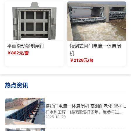
平面滑动钢制闸门
倾倒式闸门电液一体启闭
￥862元/套
机
￥2128元/台
热点资讯
横拉门电液一体启闭机 高温耐老化|智护
高温工况的“钢铁卫士”
在水利工程一线摸爬滚打多年，我参与过多
2025-10-20
个大型项目，深知启闭机是水闸运行的“心
脏”。尤其在高温多尘、日照强烈的南方地
区，横拉门电液一体启闭机 高温耐老化能力