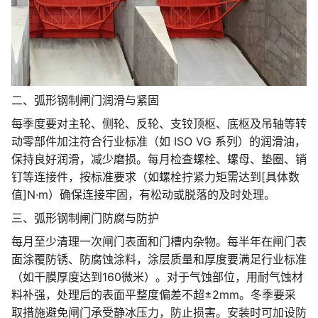
二、弧形钢制闸门润滑与紧固
每季度要对主轮、侧轮、反轮、支铰顶枢、底枢及吊轴等转
动零部件加注符合行业标准（如 ISO VG 系列）的润滑油，
保持良好润滑，减少磨损。每月检查螺栓、螺母、垫圈、销
钉等连接件，按标准要求（如螺栓拧紧力矩需达到[具体数
值]N·m）确保连接牢固，有松动或脱落的及时处理。
三、弧形钢制闸门防腐与防护
每月至少清理一次闸门表面和门槽内杂物。每半年在闸门表
面涂覆防锈、防腐蚀涂料，涂层质量和厚度要满足行业标准
（如干膜厚度达到160微米）。对于气蚀部位，用耐气蚀材
料补强，处理后的表面平整度偏差不超±2mm。冬季要采
取措施避免闸门承受静冰压力，防止损害。安装时可加设防