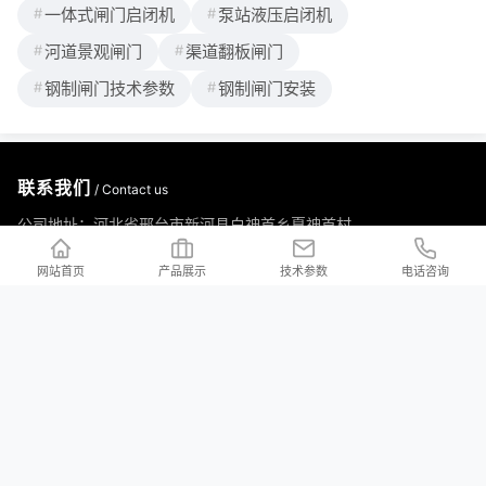
一体式闸门启闭机
泵站液压启闭机
河道景观闸门
渠道翻板闸门
钢制闸门技术参数
钢制闸门安装
联系我们
/ Contact us
公司地址：河北省邢台市新河县白神首乡夏神首村
公司邮箱：2176997023@qq.com
网站首页
产品展示
技术参数
电话咨询
河北铄洋重工机电设备有限责任公司 版权所有 Copyright (c) 2024 声明：产品
价格信息以电议为准！本站所有页面上的违禁词在此声明均全部失效，不作为
赔付理由，本站在不断排查中。望各位消费者能理解，并非刻意为之，同时望
职业打假人高抬贵手！本站部分内容来源于网络，如有侵权请及时联系我们，
会立马删除！
冀ICP备2023038105号-3
XML地图