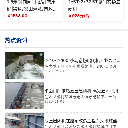
1.5米钢制闸门|密封效果
2*5T-2*37.5T弧门卷扬启
好|渠道/农田灌溉/市政水
闭机
利工程
￥1588.00
￥928元/台
热点资讯
2*40-2*100t移动卷扬启闭机工业园区排
水管网供应商资质及案例参考|**可靠之选
在大型工业园区排水系统中，240-2100t移
2025-12-23
动卷扬启闭机不仅是关键的控制设备，更是
保障汛期排涝、调水调度和船闸运行安全的
核心装置。这套设备的可靠性直接关系到整
个园区的防洪能力和运营效率。虽然价格因
平面闸门泵站液压启闭机,高频启闭耐用设
额
备验收标准文件|高可靠·长寿命·智能控
在大型水利枢纽与无人值守电站中，一台稳
2026-01-08
定可靠的平面闸门泵站液压启闭机，就是保
障泄洪安全、调度灵活的“**神经”。尤其在高
水头、频繁启闭场景下，设备的耐用性直接
关系到工程整体运行安全。我参与过多个项
液压启闭机在船闸改造工程？从滚珠丝杆
式改为液压直推式的案例
在大型闸门启闭及高水头水利枢纽项目中，