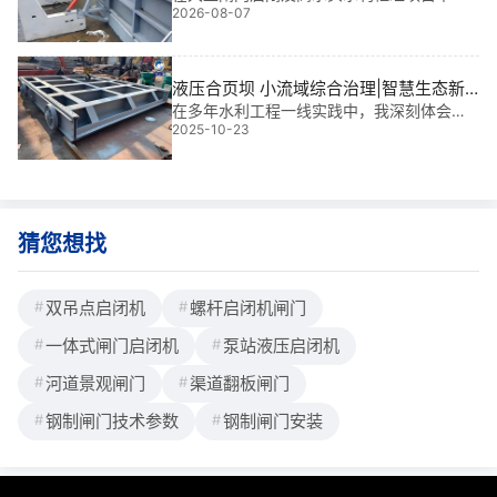
2026-08-07
原有设备老化常带来运行不稳定问题。本文
分享将滚珠丝杆式改为液压直推式的实际经
验，服务于无人值守电站与应急泄洪系统。
液压合页坝 小流域综合治理|智慧生态新
引擎
在多年水利工程一线实践中，我深刻体会
2025-10-23
到：液压合页坝 小流域综合治理不仅是技术
升级，更是生态修复与防洪安全的“双轮驱
动”。它以灵活调控水位、快速启闭、适应复
杂地形等优势，正成为中小流域治理的“新
宠”。尤
猜您想找
双吊点启闭机
螺杆启闭机闸门
一体式闸门启闭机
泵站液压启闭机
河道景观闸门
渠道翻板闸门
钢制闸门技术参数
钢制闸门安装