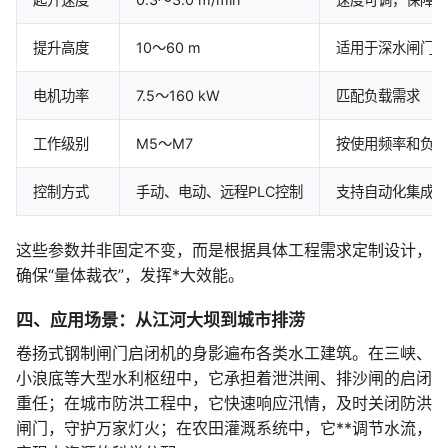
提升高度
10～60 m
适用于深水闸门
电机功率
7.5～160 kW
匹配负载需求
工作级别
M5～M7
按使用频率和负荷
控制方式
手动、电动、远程PLC控制
支持自动化集成
这些参数并非固定不变，而是根据具体工程需求定制设计，
确保“量体裁衣”，发挥*大效能。
四、应用场景：从江河大坝到城市排涝
卷扬式钢制闸门启闭机的身影遍布各类水工建筑。在三峡、
小浪底等大型水利枢纽中，它承担着泄洪闸、排沙闸的启闭
重任；在城市防洪工程中，它快速响应汛情，及时关闭防洪
闸门，守护万家灯火；在农田灌溉系统中，它**调节水流，