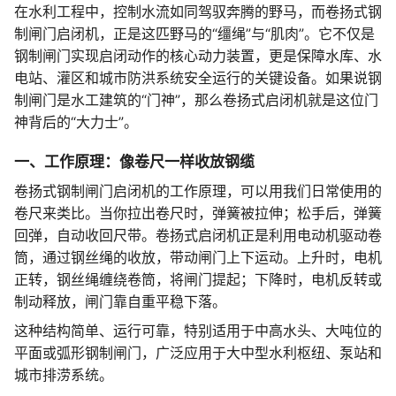
在水利工程中，控制水流如同驾驭奔腾的野马，而卷扬式钢
制闸门启闭机，正是这匹野马的“缰绳”与“肌肉”。它不仅是
钢制闸门实现启闭动作的核心动力装置，更是保障水库、水
电站、灌区和城市防洪系统安全运行的关键设备。如果说钢
制闸门是水工建筑的“门神”，那么卷扬式启闭机就是这位门
神背后的“大力士”。
一、工作原理：像卷尺一样收放钢缆
卷扬式钢制闸门启闭机的工作原理，可以用我们日常使用的
卷尺来类比。当你拉出卷尺时，弹簧被拉伸；松手后，弹簧
回弹，自动收回尺带。卷扬式启闭机正是利用电动机驱动卷
筒，通过钢丝绳的收放，带动闸门上下运动。上升时，电机
正转，钢丝绳缠绕卷筒，将闸门提起；下降时，电机反转或
制动释放，闸门靠自重平稳下落。
这种结构简单、运行可靠，特别适用于中高水头、大吨位的
平面或弧形钢制闸门，广泛应用于大中型水利枢纽、泵站和
城市排涝系统。