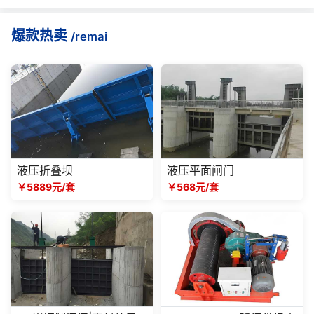
爆款热卖
/remai
液压折叠坝
液压平面闸门
￥5889元/套
￥568元/套