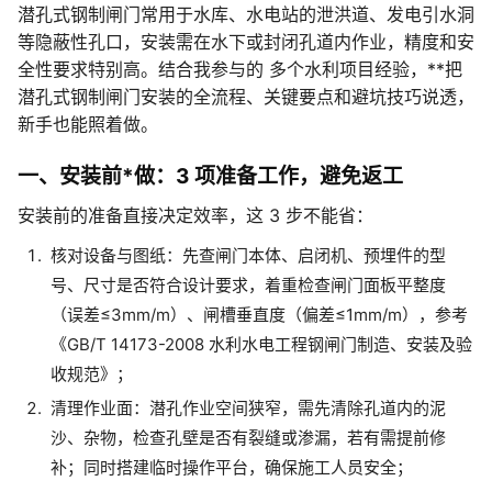
潜孔式钢制闸门常用于水库、水电站的泄洪道、发电引水洞
等隐蔽性孔口，安装需在水下或封闭孔道内作业，精度和安
全性要求特别高。结合我参与的 多个水利项目经验，**把
潜孔式钢制闸门安装的全流程、关键要点和避坑技巧说透，
新手也能照着做。
一、安装前*做：3 项准备工作，避免返工
安装前的准备直接决定效率，这 3 步不能省：
核对设备与图纸：先查闸门本体、启闭机、预埋件的型
号、尺寸是否符合设计要求，着重检查闸门面板平整度
（误差≤3mm/m）、闸槽垂直度（偏差≤1mm/m），参考
《GB/T 14173-2008 水利水电工程钢闸门制造、安装及验
收规范》；
清理作业面：潜孔作业空间狭窄，需先清除孔道内的泥
沙、杂物，检查孔壁是否有裂缝或渗漏，若有需提前修
补；同时搭建临时操作平台，确保施工人员安全；