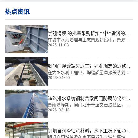
热点资讯
景观钢坝 的批量采购折扣**|**省钱的工
程优选方案
在城市水系治理与生态景观建设中，景观钢
2025-11-03
坝不仅是调节水位、提升防洪能力的关键设
施，更成为城市“会呼吸”的绿色名片。我从事
水利工程金属结构设计与现场安装已逾多
年，参与过多个大型项目，深知选对产品、
钢闸门焊缝缺欠返工？标准规定的返修次
用
数与质量控制
在大型水利工程中，焊缝质量直接关系到闸
2026-04-20
门能否安全启闭，而如何处理焊缝缺欠是现
场*头疼的问题。基于我 多年工程经验，针对
钢闸门焊缝缺欠返工及返修次数控制，我结
合实际案例为您解析其中的技术红线与应对
道路排水系统钢制善梁闸门防腐防锈维护
策
方案
暴雨洪峰期，闸门处于干湿交替浪溅区，腐
2026-03-13
蚀速率*快。涂层易剥落。方案采用重防腐体
系，增加富锌底漆厚度，抵御电化学腐蚀。
例如某市政项目，门叶维护周期从两年延至
五年。此外，对闲置井道，该道路排水系统
钢坝自润滑轴承材料？水下工况下轴承的
钢制善梁
耐磨性与耐腐蚀性要求
钢坝自润滑轴承在水下易发生卡滞与腐蚀，