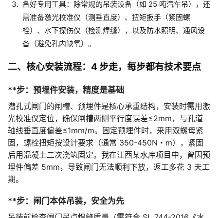
备好专用工具：除常规的吊装设备（如 25 吨汽车吊），还
需准备激光校准仪（测垂直度）、扭矩扳手（紧固螺
栓）、水下探伤仪（检测焊缝），以及防水照明、通风设
备（避免孔内缺氧）。
二、核心安装流程：4 步走，每步都有技术要点
**步：预埋件安装，精度是基础
潜孔式闸门的闸槽、预埋件是核心承重结构，安装时需用激
光校准仪定位，确保闸槽两侧平行度误差≤2mm，与孔道
轴线垂直度偏差≤1mm/m。固定预埋件时，采用双螺母紧
固，螺栓扭矩按设计要求（通常 350-450N・m），紧固
后用混凝土二次浇筑固定。我在江西某水库项目中，曾因预
埋件偏差 5mm，导致闸门无法顺利下放，返工多花 3 天工
期。
**步：闸门本体吊装，安全为先
吊装前检查闸门吊点焊缝质量（需符合 SL 744-2016《水