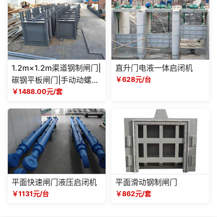
1.2m×1.2m渠道钢制闸门|
直升门电液一体启闭机
碳钢平板闸门|手动动螺杆
￥628元/台
启闭机|农田灌溉排水阀门
￥1488.00元/套
平面快速闸门液压启闭机
平面滑动钢制闸门
￥1131元/台
￥862元/套