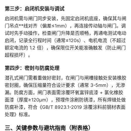
第三步：启闭机安装与调试
启闭机需与闸门同步安装，先固定启闭机底座，确保其与闸
门吊点**线对齐（偏差≤1mm），再连接传动轴与闸门。调
试时先手动操作，检查闸门升降是否顺畅，再通电测试电动
启闭，记录全行程时间（通常≤120s）、电机电流（不超过
额定电流的 1.2 倍），确保限位开关能准确触发（防止闸门
超程损坏）。
第四步：密封与防腐处理
潜孔式闸门需着重做好密封，在闸门与闸槽接触处安装橡胶
密封圈，确保压缩量符合设计要求（通常 3-5mm），无渗
漏。防腐方面，闸门表面需涂覆环氧富锌底漆 + 氯化橡胶
面漆（厚度≥120μm），预埋件涂刷防锈漆，所有焊缝处做
防腐补漆，符合《GB/T 8923.1-2019 涂覆涂料前钢材表面
处理》标准。
三、关键参数与避坑指南（附表格）