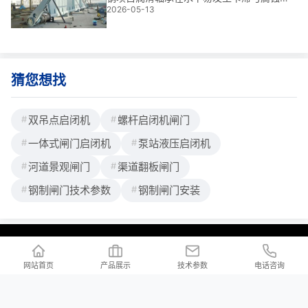
2026-05-13
直接影响闸门启闭安全；基于我多年工程经
验，选材需兼顾低摩擦系数与抗海水侵蚀能
力，这是解决长期水下运维**的关键。
猜您想找
双吊点启闭机
螺杆启闭机闸门
一体式闸门启闭机
泵站液压启闭机
河道景观闸门
渠道翻板闸门
钢制闸门技术参数
钢制闸门安装
联系我们
/ Contact us
网站首页
产品展示
技术参数
电话咨询
公司地址：河北省邢台市新河县白神首乡夏神首村
公司邮箱：2176997023@qq.com