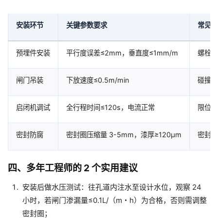
安装环节
关键参数要求
常见坑
预埋件安装
平行度误差≤2mm，垂直度≤1mm/m
螺栓未
闸门吊装
下放速度≤0.5m/min
碰撞孔
启闭机调试
全行程时间≤120s，电流正常
限位开
密封防腐
密封圈压缩量 3-5mm，漆厚≥120μm
密封圈
四、多年工程师的 2 个实用建议
安装后做水压测试：往孔道内注水至设计水位，观察 24
小时，若闸门渗漏量≤0.1L/（m・h）为合格，否则需调整
密封圈；