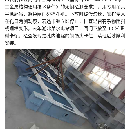
工金属结构通用技术条件》的无损检测要求），用专用吊具
平稳起吊，避免闸门碰撞孔壁。下放时缓慢匀速，安排专人
在孔口两侧观察，若遇卡顿立即停止，排查是否有杂物阻挡
或闸槽变形。去年湖北某水电站项目，闸门下放至 10 米深
时卡顿，检查发现是孔内遗漏的钢筋头卡住，清理后才顺利
安装。