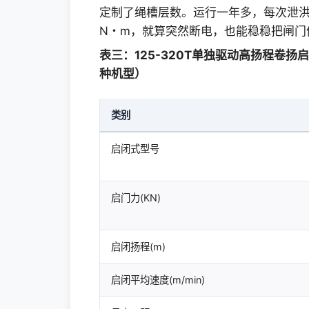
定制了绳槽层数。运行一年多，每次泄洪启
传动比
N・m，就算突然断电，也能稳稳把闸门
制动器
型号
表三：125-320T单独驱动高扬程卷
种机型）
制动力矩N•m
类别
卷筒
绳槽型式
启闭式型号
直径(mm)
卷绕层数
启门力(KN)
启闭扬程(m)
启闭平均速度(m/min)