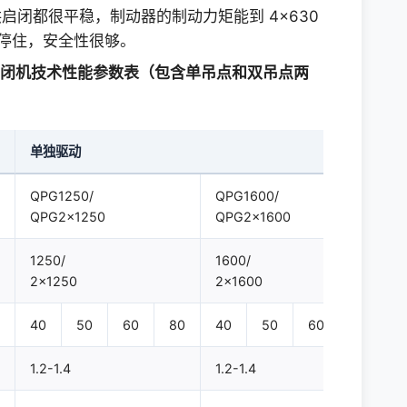
闭都很平稳，制动器的制动力矩能到 4×630
50
50
停住，安全性很够。
YWZ-300/25
YWZ-300/25
扬启闭机技术性能参数表（包含单吊点和双吊点两
320
2×320
630
2×630
单独驱动
双折线绳槽
QPG1250/
QPG1600/
630
710
QPG2×1250
QPG2×1600
3
3
4
5
3
3
4
5
1250/
1600/
2×1250
2×1600
40
50
60
80
40
50
60
80
1.2-1.4
1.2-1.4
1