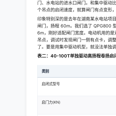
门、水电站的进水口闸门。和集中驱动
个吊点的启闭速度，就算闸门有点变形
功率KW
印象特别深的是去年在湖南某水电站项目，
转速(rpm)
闸门，扬程 60m。我们选了 QPG800 
6m，刚好适配闸门宽度。电动机用的是双 Y
减速器
型号
吊点，调试时发现闸门一侧有点卡，调
了。要是用集中驱动机型，就没法单独
传动比
表二：40-100T单独驱动高扬程卷扬
制动器
型号
类别
制动力矩N•m
启闭式型号
卷筒
绳槽型式
直径(mm)
启门力(KN)
卷绕层数