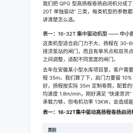
我们把 QPG 型高扬程卷扬启闭机分成了 “16
20T 单独驱动” 三类，每类机型的参
讲清楚怎么选。
表一：16-32T 集中驱动机型 —— 中小
这类机型适合启门力不大、扬程在 30-
排涝泵站的闸门，而且有单吊点和双吊点两种
之间调整，适配不同宽度的闸门。
去年在安徽某小型水库项目里，客户需要启闭
程 35m。我们算了下，启门力要留 10% 
好，扬程按实际 35m 定制卷筒，配套的电动
均速度 1.8m/min，刚好满足 “快速泄洪”
承载力够，但电机功率 13KW，会造
表一：16-32T集中驱动高扬程卷扬启
类别