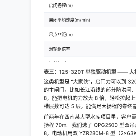
启闭扬程(m)
启闭平均速度(m/min)
吊点**距(m)
滑轮组倍率
铜丝绳型号
GB1102-74
表三：125-320T 单独驱动机型 —— 
这类机型是 “大家伙”，启门力可以到 3
电动机（S2）*大启升速度
型号
的主闸门，比如长江沿线的部分防洪闸
8，能把电机的力放大 8 倍，轻松拉起上
功率KW
槽层数可达 5 层，能满足大扬程的卷绕
转速(rpm)
前两年在西南某大型水库项目里，客户需要启
扬程 70m。我们选了 QPG2500 型双
减速器
型号
8，电动机用双 YZR280M-8 型（2×6