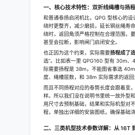
一、核心技术特性：双折线绳槽与扬程约
和普通卷扬启闭机比，QPG 型核心的设
绕时更整齐，减少磨损，延长钢丝绳寿命。
绕时，返回角须严格控制在合理范围，
甚至会拉断，影响闸门启闭安全。
也正因为这个约束，实际需要
扬程成了选
选”。比如表一里 QPG160 型有 30m
际需要扬程是 38m，不能图省事选 40m
度、绳槽层数，和 38m 实际需求的返
而且不同扬程对应的卷筒长度会跟着变
样。所以我们没在说明书里统一放外型
用尺寸去预制基础，结果和实际机型对
程，单独出详细的安装图纸，确保基础
二、三类机型技术参数详解：从 16T 到