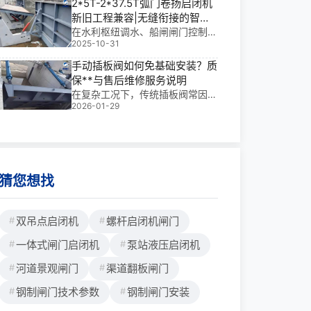
启闭机、弧门卷扬启闭机、高扬程
2*5T-2*37.5T弧门卷扬启闭机
启闭事故闸，还有弧门卷扬启闭
卷扬启闭机、台车移动卷扬启闭机
新旧工程兼容|无缝衔接的智慧
机，专门用来启闭弧形闸门的。）
等，为了方便大家快速认识卷扬启
之选
在水利枢纽调水、船闸闸门控制、
另
闭机型号代码表示方法，铄洋重工
2025-10-31
平面与弧形闸门操作等关键场景
小编梳理如下。一、普通卷扬启闭
中，25T-237.5T弧门卷扬启闭机
手动插板阀如何免基础安装？质
机型号表示方法QPQ-2*40-17，
不仅是核心执行设备，更是新旧工
保**与售后维修服务说明
字母数字表示的含义，Q：启闭
程协同升级的“桥梁”。我有多年水
机，P：
在复杂工况下，传统插板阀常因需
利工程金属结构设计与现场安装经
2026-01-29
预埋基础、安装周期长而延误工
验，参与过
期。我多年水利工程金属结构设计
与现场安装经验告诉我：手动插板
阀如何免基础安装？质保**与售后
维修服务说明，正是解决这一**的
关键——通过模块
猜您想找
双吊点启闭机
螺杆启闭机闸门
一体式闸门启闭机
泵站液压启闭机
河道景观闸门
渠道翻板闸门
钢制闸门技术参数
钢制闸门安装