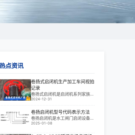
热点资讯
卷扬式启闭机生产加工车间视拍
记录
卷扬式启闭机是启闭机系列家族中
2024-12-31
重要的一员，理论上具有扬程不受
限制，启门力大，具有自锁装置，
方便调节闸门开度，形式多样，有
卷扬启闭机型号代码表示方法
固定式卷扬启闭机（其中包括普通
卷扬启闭机是水工闸门启闭设备的
固定式卷扬启闭机，通常用来启闭
2025-01-08
重要组成部分，类型多样，常见的
各种平面闸门，有快速闭门卷扬启
有普通卷扬启闭机、快速闭门卷扬
闭机，可实现快速闭门，通常用来