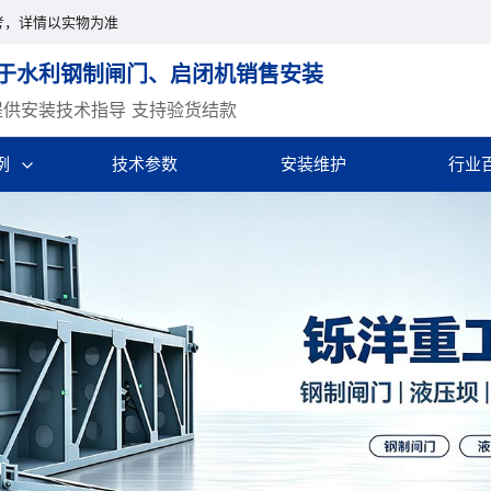
考，详情以实物为准
于水利钢制闸门、启闭机销售安装
提供安装技术指导 支持验货结款
例
技术参数
安装维护
行业