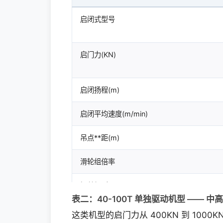
启闭式型号
启门力(KN)
启闭扬程(m)
启闭平均速度(m/min)
吊点**距(m)
滑轮组倍率
铜丝绳型号
GB1102-74
表二：40-100T 单独驱动机型 —— 中
这类机型的启门力从 400KN 到 100
电动机（S2）*大启升速度
型号