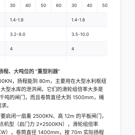
30
40
50
60
30
40
50
60
1.4-1.8
1.4-1.8
1
3.2-9.0
3.5-10.0
4
4
4
6W(35)-21.5-1700
6W(35)-25.5-1550
大扬程、大吨位的 “重型利器”
200KN，扬程能到 80m，主要用在大型水利枢纽
YZ200L-8
YZ200L-8
、大型水库的泄洪闸。它们的滑轮组倍率大多是
千吨的闸门，而且卷筒直径大到 1500mm，绳
15
2×15.0
18.5
2×18.5
需求。
710
710
697
697
闭一扇重 2500KN、高 12m 的平板闸门，
吊点机型（启门力 2×2500KN），滑轮组倍率
QJRS-D335
QJRS-D335
3KW），卷筒直径 1400mm，按 70m 实际扬程