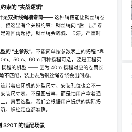
束的 “实战逻辑”
计是
双折线绳槽卷筒
—— 这种绳槽能让钢丝绳卷
但这里有个关键约束：钢丝绳向 “后一层” 卷
要是返回角超标，钢丝绳会跑偏、卡滞，严重时
型的 “主参数
”，不能简单按参数表上的扬程 “靠
、40m、50m、60m 四种扬程可选，要是工程实
 扬程的机型 —— 因为 40m 扬程对应的卷筒长
回角不匹配，装上去后钢丝绳卷绕会出问题。
，连带着启闭机的外型尺寸、安装孔位也会不一
和安装尺寸表，不是图省事，而是怕用户拿着通
不上。真要选型，我们会根据用户提供的实际扬
浇筑、螺栓定位都准确。
 320T 的适配场景