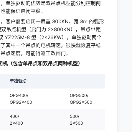
比，单独驱动的优势是双吊点机型能分别控制两
，也能保证启闭平稳。
6.3
13
9
18.5
客户需要启闭一扇重 800KN、宽 8m 的弧形
922
675
694
697
型双吊点机型（启门力 2×800KN），吊点**距
Z225M-8 型（2×26KW），单独驱动两个
QJRS-D280
QJRS-D280
整了其中一个吊点的电机转速，很快就恢复平稳
调吊点速度，可能得返工改闸门。
50
50
启闭机（包含单吊点和双吊点两种机型）
YWZ-300/25
YWZ-300/25
单独驱动
320
320
QPG400/
QPG500/
双折线绳槽
QPG2×400
QPG2×500
500
500
400/
500/
2×400
2×500
3
3
4
5
3
3
4
5