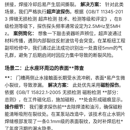
拼接，焊接冷却后易产生层间撕裂。
解决方案：
针对此类
场景，我们严格执行
超声波探伤
。根据《GB/T 11345-201
3 焊缝无损检测 超声检测 技术、检测等级和评定》，在B
级检测等级下，探伤探头频率通常设定为2.5MHz至5MH
z。
案例简化：
想象一下敲击瓷器听声辨位，超声波通过
材料传播，遇到内部裂纹反射波信号会突变。在某枢纽工程
副坝检修中，我们通过此法成功识别出一处直径5mm的气
孔群，避免了后期启闭时因应力集中导致的断裂风险。
场景二：止水座环周边的表面**筛查
**：
门槽两侧止水接触面长期受水流冲刷，表面*易产生微
小裂纹，导致渗漏。
解决方案：
此处优先采用
磁粉探伤
。
依据《GB/T 15822.1-2005 无损检测 磁粉检测 **部分：
总则》，在工件磁化后，施加磁粉，**处会形成磁痕显示。
操作细节：
我们要求探伤前**去除焊渣和油污，确保磁粉
能清晰吸附在裂纹处。在某泵站改造中，该技术在止水铜片
焊缝根部发现了一条0.1mm级的表面裂纹，及时补焊后杜*
了年度汛期的漏水隐患。