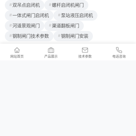
双吊点启闭机
螺杆启闭机闸门
一体式闸门启闭机
泵站液压启闭机
河道景观闸门
渠道翻板闸门
钢制闸门技术参数
钢制闸门安装
网站首页
产品展示
技术参数
电话咨询
联系我们
/ Contact us
公司地址：河北省邢台市新河县白神首乡夏神首村
公司邮箱：2176997023@qq.com
河北铄洋重工机电设备有限责任公司 版权所有 Copyright (c) 2024 声明：产品
价格信息以电议为准！本站所有页面上的违禁词在此声明均全部失效，不作为
赔付理由，本站在不断排查中。望各位消费者能理解，并非刻意为之，同时望
职业打假人高抬贵手！本站部分内容来源于网络，如有侵权请及时联系我们，
会立马删除！
冀ICP备2023038105号-3
XML地图