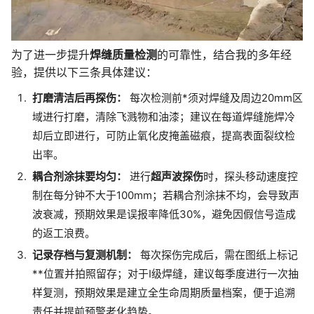
为了进一步提升
焊缝质量检测
的可靠性，结合我的多年经
验，提供以下三条具体建议：
打磨清洁后再探伤：
每次检测前*须对焊缝及周边20mm区
域进行打磨，清除飞溅物和油漆；建议在每道焊缝施焊冷
却后立即进行，可防止氧化皮掩盖磁痕，提高表面裂纹检
出率。
耦合剂涂抹要均匀：
进行
超声波探伤
时，探头移动速度控
制在每分钟不大于100mm；若耦合剂涂抹不均，会导致声
波衰减，预期效果是误报率降低30%，避免因假信号造成
的返工浪费。
记录存档与复测机制：
每次探伤完成后，需在图纸上标记
**位置并拍照留存；对于I级焊缝，建议每季度进行一次抽
样复测，预期效果是建立全生命周期质量档案，便于追溯
责任并提前预警老化趋势。