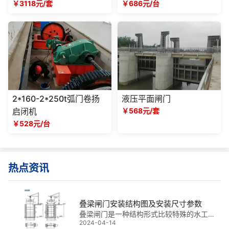
￥3118元/套
￥686元/台
2*160-2*250t弧门卷扬
液压平面闸门
启闭机
￥568元/套
￥528元/台
热点资讯
叠梁闸门安装结构图及安装尺寸参数
叠梁闸门是一种结构形式比较特殊的水工闸
2024-04-14
门，它不像其他类型的水工闸门，挡水板多