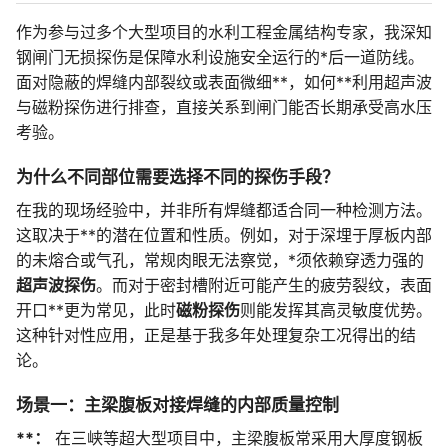
作为参与过多个大型项目的水利工程金属结构专家，我深知
钢闸门无损探伤是保障水利设施安全运行的*后一道防线。
面对隐蔽的焊缝内部裂纹或表面微细**，如何**利用超声波
与磁粉探伤进行排查，直接关系到闸门能否长期承受高水压
考验。
为什么不同部位需要选择不同的探伤手段？
在我的现场经验中，并非所有焊缝都适合同一种检测方法。
这取决于**的潜在位置和性质。例如，对于深埋于厚板内部
的未熔合或气孔，常规肉眼无法察觉，*须依赖穿透力强的
超声波探伤
。而对于密封槽附近可能产生的疲劳裂纹，表面
开口**更为常见，此时
磁粉探伤
则能发挥其高灵敏度优势。
这种针对性应用，正是基于我多年处理复杂工况得出的结
论。
场景一：主梁腹板对接焊缝的内部质量控制
**：
在三峡等超大型项目中，主梁腹板常采用大厚度钢板