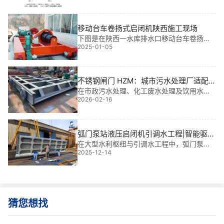
为一体的，而叠梁闸门的挡水板是一块一块
组成的，启闭是通过抓落机构来实现，可一
块一块的开启，其材质有碳钢、不锈钢、木
移动台车卷扬式启闭机陕西施工现场
制等。它的安装结构图及常见型号安装尺寸
下图是在陕西一水库排水口移动台车卷扬式
参数，铄洋重工梳理如下。一、叠梁闸门安
2025-01-05
启闭机安装施工现场，安装的型号为QPT-2*
装结构图由图不难看出叠梁闸门通常由
50，启门力2*50KN，扬程13米，两吊点距
离2.5米，提升速度2.27m/min，行走速度11.
85m/min，钢轨型号P15，车轮直径250m
不锈钢闸门 HZM：城市污水处理厂适配方
m。
案 | 与现有工程无缝对接
在市政污水处理、化工废水处理及饮用水库
2026-02-16
等复杂水环境场景中，传统闸门常因腐蚀、
密封失效或安装偏差导致频繁故障。基于我
多年水利工程金属结构设计与现场安装经
验，不锈钢闸门 HZM：城市污水处理厂适配
弧门泵站液压启闭机引调水工程|智能驱动
方案
的高坝守护者
在大型水利枢纽与引调水工程中，弧门泵站
2025-12-14
液压启闭机引调水工程不仅是关键输送节
点，更是保障系统安全运行的核心“神经**”。
它不仅承担着**调控水流、实现远程调度的
功能，更在无人值守电站与应急泄洪系统中
发挥
猜您想找