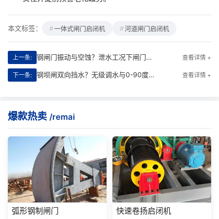
本文标签：
一体式闸门启闭机
河道闸门启闭机
钢闸门振动与空蚀？泄水工况下闸门结构稳定性校核
上一条:
查看详情 +
钢坝闸双向挡水？无级调水与0-90度启闭的工作原理详解
下一条:
查看详情 +
爆款热卖
/remai
弧形钢制闸门
快速卷扬启闭机