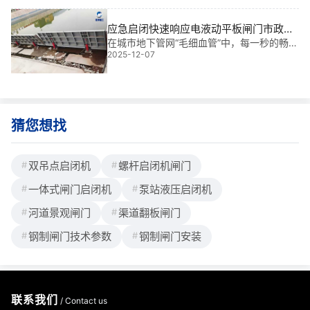
严重威胁泄洪安全。针对这一**，倾倒式闸
门冬季如何防冻？电液一体启闭机生态友好
应急启闭快速响应电液动平板闸门市政泵
型维护
站|智能守护城市排水命脉
在城市地下管网“毛细血管”中，每一秒的畅通
2025-12-07
都关乎民生安危。我参与过多个大型水利项
目，*让我印象深刻的是去年汛期某市**泵站
的突发险情——暴雨导致进水口堵塞，传统
手动闸门开启缓慢，险些引发内涝。正是
猜您想找
双吊点启闭机
螺杆启闭机闸门
一体式闸门启闭机
泵站液压启闭机
河道景观闸门
渠道翻板闸门
钢制闸门技术参数
钢制闸门安装
联系我们
/ Contact us