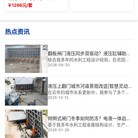
方案
￥1266元/套
热点资讯
翻板闸门液压同步双驱动？液压缸辅助控
制的智能翻板闸门
结合我多年的水利工程设计经验，在农田灌
2026-06-30
溉渠道水位调节与城市景观水系生态蓄水场
景中，传统闸门常面临启闭不同步与卡阻*
*，而翻板闸门液压同步双驱动？液压缸辅助
控制的智能翻板闸门通过双缸协同与辅助控
液压上翻门城市河道景观改造|智慧灵动的
制，改善
生态之门
在近年的城市水系更新中，我参与了多个大
2025-12-15
型河道景观项目，其中“液压上翻门城市河道
景观改造”成为提升城市亲水体验与防洪安全
的关键技术之一。这类装置不仅实现水流调
控与景观融合，更以智能启闭、低维护成本
倾倒式闸门冬季如何防冻？电液一体启闭
机生态友好型维护指南
基于我多年水利工程金属结构设计、生产及
2026-01-26
现场安装经验，倾倒式闸门在严寒环境下常
因液压系统冻结、密封失效引发启闭失灵，