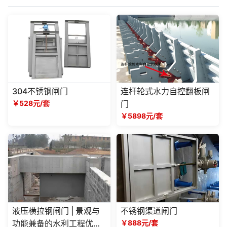
304不锈钢闸门
连杆轮式水力自控翻板闸
￥528元/套
门
￥5898元/套
液压横拉钢闸门 | 景观与
不锈钢渠道闸门
功能兼备的水利工程优选
￥888元/套