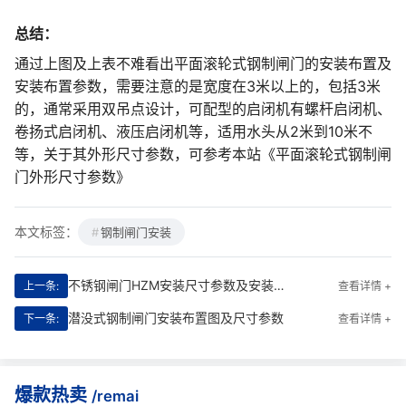
GLZ-8000×8000
16500
8720
1450
8
总结：
通过上图及上表不难看出平面滚轮式钢制闸门的安装布置及
GLZ-9000×9000
18500
9800
1600
9
安装布置参数，需要注意的是宽度在3米以上的，包括3米
的，通常采用双吊点设计，可配型的启闭机有螺杆启闭机、
GLZ-10000×10000
20500
10800
1700
10
卷扬式启闭机、液压启闭机等，适用水头从2米到10米不
等，关于其外形尺寸参数，可参考本站《平面滚轮式钢制闸
门外形尺寸参数》
本文标签：
钢制闸门安装
不锈钢闸门HZM安装尺寸参数及安装布置图
上一条:
查看详情 +
潜没式钢制闸门安装布置图及尺寸参数
下一条:
查看详情 +
爆款热卖
/remai