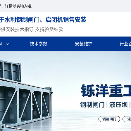
考，详情以实物为准
于水利钢制闸门、启闭机销售安装
提供安装技术指导 支持验货结款
例
技术参数
安装维护
行业