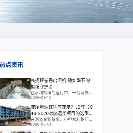
热点资讯
高扬程卷扬启闭机|稳如磐石的
枢纽守护者
在水利枢纽的运行中，一台可靠的
2026-01-13
高扬程卷扬启闭机，往往决定着整
个工程的安全与效率。它不仅是平
液压坝油缸响应速度？JB/T139
面闸门启闭的“力量核心”，更是弧
48-2020对航运类项目的选型
形闸门**操作的“神经**”。我参与
要求
在河道景观蓄水、小型水利枢纽及
过多个大型水利工程，从南水北调
2026-06-01
城市河道治理中，液压坝油缸响应
沿线到西
速度直接影响挡水安全与通航效