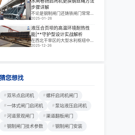
水闸卷扬启闭机更换钢丝绳方法
率。基于我 多年工程经验，理解
步骤详解
JB/T 13948-2020 对航运类项目
不论是钢制闸门还铸铁闸门常常会
的选型要求能有效规避运行风险。
2025-01-26
采用卷扬启闭机做为启闭装置，在
日常维护保养中不可缺少对卷扬启
液压合页坝的高温环境耐热性
闭机钢丝绳的检查，使用时间长了
能|**守护型设计实战解析
之后，不可避免需要更换？那么水
在西北干旱区的大型水利枢纽中，
闸卷扬启闭机的钢丝绳到底该如何
2025-12-26
我曾参与过5个*端高温环境下的
更换呢？在此，铄洋重工小编为大
液压合页坝项目。这些地区夏季地
家梳理如下。其中包含了更换钢丝
表温度常超60℃，昼夜温差大，
绳的步骤及更换注意要点。一、水
对金属结构的耐热性、密封性和长
闸卷扬启闭机更换钢丝绳步骤水闸
期稳定性提出*高要求。作为一线
工程师，我深知：液压
猜您想找
双吊点启闭机
螺杆启闭机闸门
一体式闸门启闭机
泵站液压启闭机
河道景观闸门
渠道翻板闸门
钢制闸门技术参数
钢制闸门安装