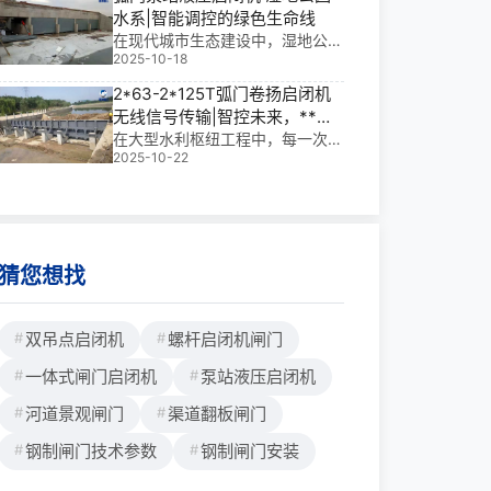
步骤1、电源接线：根据卷扬机的
水系|智能调控的绿色生命线
电压要求，将电源线连接到控制箱
在现代城市生态建设中，湿地公园
的相应端子上。注意，电源线应符
2025-10-18
水系不仅是景观亮点，更是调蓄雨
合**标准，使用带有地线的三相电
水、涵养水源的重要系统。而支撑
2*63-2*125T弧门卷扬启闭机
源线。2、电机接线：将电机的接
这一切运行的核心——弧门泵站液
无线信号传输|智控未来，**启
线端子与控制箱的输出端子相连。
压启闭机，正以**、可靠、低维护
闭每一秒
在大型水利枢纽工程中，每一次闸
的特点，成为智慧水利与生态水网
2025-10-22
门的开合都牵动着整个系统的运行
融合的关键节点。它
节奏。我参与过多个大型项目，深
知263-2125T弧门卷扬启闭机不
仅是重载设备，更是调水调度、船
闸通行的核心“神经**”。尤其当无
线信号
猜您想找
双吊点启闭机
螺杆启闭机闸门
一体式闸门启闭机
泵站液压启闭机
河道景观闸门
渠道翻板闸门
钢制闸门技术参数
钢制闸门安装