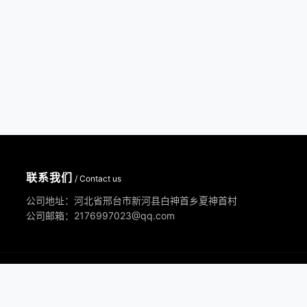
联系我们
/ Contact us
公司地址：河北省邢台市新河县白神首乡夏神首村
公司邮箱：2176997023@qq.com
部失效，不作为赔付理由，本站在不断排查中。望各位消费者能理解，并非
会立马删除！
XML地图