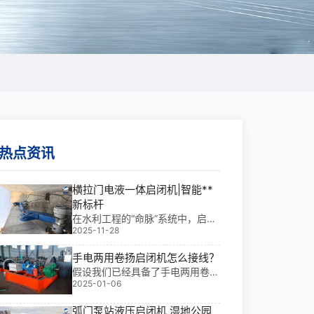
热点资讯
横拉门电液一体启闭机|智能**
新标杆
在水利工程的“命脉”系统中，启闭
2025-11-28
机是控制水流开合的关键设备。我
参与过多个大型水利项目，*深的
手电两用卷扬启闭机怎么接线？
感受是：横拉门电液一体启闭机不
仅提升了运行效率，更让运维变得
假设我们已经具备了手电两用卷扬
2025-01-06
“聪明”起来。它集液压驱动与电气
启闭机的接线图，首先应识别各个
控制于一体，
组件，如电机、控制箱、限位开关
弧门泵站液压启闭机 湿地公园
等。一、手电两用卷扬启闭机接线