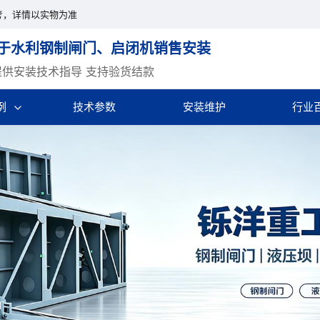
考，详情以实物为准
于水利钢制闸门、启闭机销售安装
提供安装技术指导 支持验货结款
例
技术参数
安装维护
行业