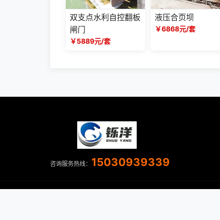
双支点水利自控翻板
液压合页坝
闸门
￥6868元/套
￥5889元/套
15030939339
咨询服务热线：
河北铄洋重工机电设备有限责任公司 版权所有 Copyright 
刻意为之，
冀ICP备2023038105号-3