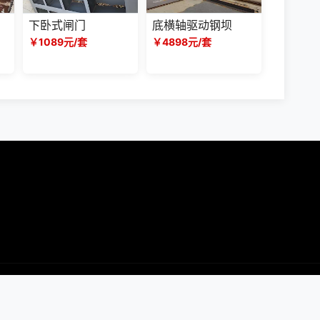
下卧式闸门
底横轴驱动钢坝
￥1089元/套
￥4898元/套
(c) 2024 声明：产品价格信息以电议为准！本站所有页面上的违禁词在此声明均全
同时望职业打假人高抬贵手！本站部分内容来源于网络，如有侵权请及时联系我们，