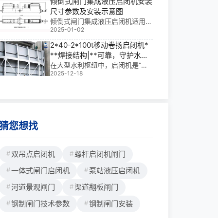
倾倒式闸门集成液压启闭机安装
控制失灵难题。合理匹配电磁阀通
启闭事故闸，还有弧门卷扬启闭
尺寸参数及安装示意图
径与响应特性，并严格把控滤油N
机，专门用来启闭弧形闸门的。）
倾倒式闸门集成液压启闭机适用于
AS等级，是维持阀组长期稳定运
另
2025-01-02
挡水或调节水位景观水利工程，它
行的关键。
具有结构简单、有过载保护及预警
2*40-2*100t移动卷扬启闭机*
功能，易于安装和维护的特点，采
**焊接结构|**可靠，守护水利
用双吊点同步布置。一、倾倒式闸
命脉
在大型水利枢纽中，启闭机是“闸
门集成液压启闭机安装尺寸参数倾
2025-12-18
门的双手”，直接关系到调水调
倒式闸门集成液压启闭机安装尺寸
度、船闸通行与防洪安全。我参与
参数一启闭机型号LL1HBH1RΦΦ1
过多个项目，其中*让我印象深刻
DYZQ-QD63kN-S-A250根据具
的是某大型灌溉枢纽工程中的240
体水工布置及闸门高度确定3257
-2100t移动卷扬启闭机***焊接结
560602995
构应用—
猜您想找
双吊点启闭机
螺杆启闭机闸门
一体式闸门启闭机
泵站液压启闭机
河道景观闸门
渠道翻板闸门
钢制闸门技术参数
钢制闸门安装