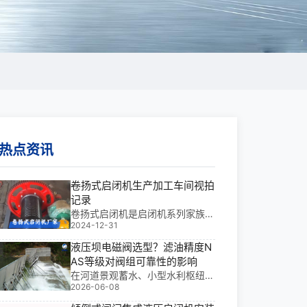
热点资讯
卷扬式启闭机生产加工车间视拍
记录
卷扬式启闭机是启闭机系列家族中
2024-12-31
重要的一员，理论上具有扬程不受
限制，启门力大，具有自锁装置，
液压坝电磁阀选型？滤油精度N
方便调节闸门开度，形式多样，有
AS等级对阀组可靠性的影响
固定式卷扬启闭机（其中包括普通
在河道景观蓄水、小型水利枢纽、
固定式卷扬启闭机，通常用来启闭
2026-06-08
灌溉区挡水及城市河道治理中，液
各种平面闸门，有快速闭门卷扬启
压坝常因泥沙淤积与水质波动面临
闭机，可实现快速闭门，通常用来