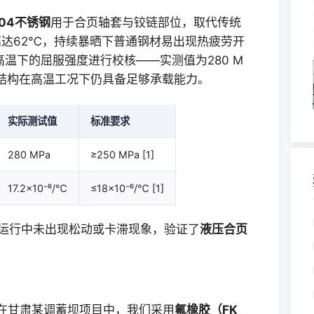
304不锈钢
用于合页轴套与铰链部位，取代传统
达62℃，持续暴晒下普通钢材易出现热疲劳开
温下的屈服强度进行校核——实测值为280 M
确保结构在高温工况下仍具备足够承载能力。
实际测试值
标准要求
280 MPa
≥250 MPa [1]
17.2×10⁻⁶/℃
≤18×10⁻⁶/℃ [1]
运行中未出现松动或卡滞现象，验证了
液压合页
在甘肃某调蓄坝项目中，我们采用
氟橡胶（FK