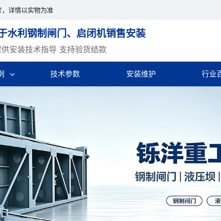
考，详情以实物为准
于水利钢制闸门、启闭机销售安装
提供安装技术指导 支持验货结款
例
技术参数
安装维护
行业