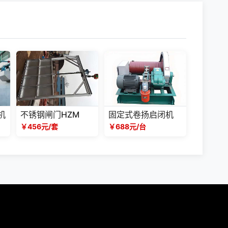
机
不锈钢闸门HZM
固定式卷扬启闭机
￥456元/套
￥688元/台