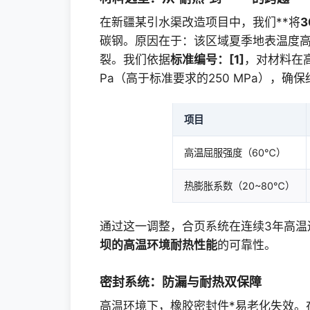
在新疆某引水渠改造项目中，我们**将
碳钢。原因在于：该区域夏季地表温度高
裂。我们依据
标准编号：[1]
，对材料在高
Pa（高于标准要求的250 MPa），
项目
高温屈服强度（60℃）
热膨胀系数（20~80℃）
通过这一调整，合页系统在连续3年高温
坝的高温环境耐热性能
的可靠性。
密封系统：防漏与耐热双保障
高温环境下，橡胶密封件*易老化失效。