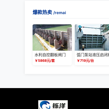
爆款热卖
/remai
水利自控翻板闸门
弧门泵站液压启闭
￥5868元/套
￥719元/台