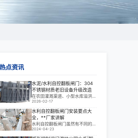
热点资讯
水泥/水利自控翻板闸门：304
不锈钢材质老旧设备升级改造
在农田灌溉渠道、小型水库溢洪
2026-02-17
道、城市景观水系及山区河道治理
中，传统水泥结构翻板闸门因腐蚀
水利自控翻板闸门安装要点大
老化、启闭失灵等问题，频繁引发
全，**厂家讲解
水资源浪费与安全隐患。基于我多
水利自控翻板闸门虽然有不同的类
年水利工程金属结构设计与现场安
2024-04-23
型但安装的要求基本相同，相对比
装经验，水泥/水利自
较复杂的是水利液压双控翻板闸门