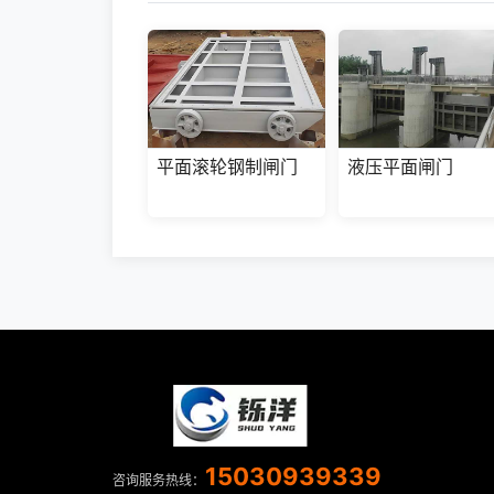
平面滚轮钢制闸门
液压平面闸门
15030939339
咨询服务热线：