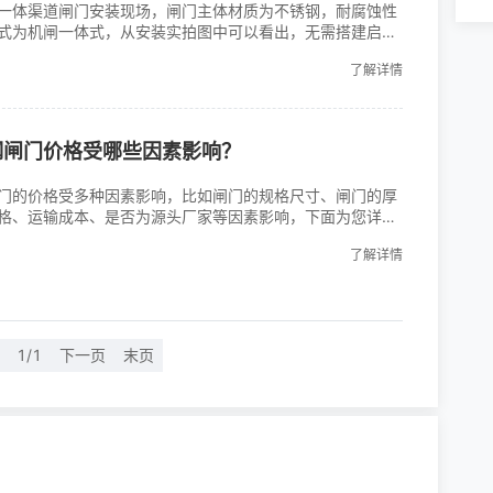
一体渠道闸门安装现场，闸门主体材质为不锈钢，耐腐蚀性
式为机闸一体式，从安装实拍图中可以看出，无需搭建启闭
可以节约施工成本费用，搭载的启闭机为螺杆式启闭机，可
了解详情
动或手电两用型。
钢闸门价格受哪些因素影响？
门的价格受多种因素影响，比如闸门的规格尺寸、闸门的厚
格、运输成本、是否为源头厂家等因素影响，下面为您详细
不锈钢闸门价格受规格型号尺寸影响：常见的平板不锈钢闸
了解详情
*0.5米、0.8*0.5米、1*0.8米、1.2*1米、1.2*1.2米、
1/1
下一页
末页