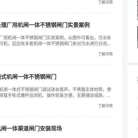
了解详情
的重要组成部分。一、平板不锈钢闸门PZM型号表示方法
闸门PZM性能特点1、启闭机方···
处理厂用机闸一体不锈钢闸门实景案例
厂用机闸一体不锈钢闸门实景案例，从图中可看出，污水处
污机，后边有多套机闸一体不锈钢闸门来对污水进行分流，
钢材质，相较于铸铁闸门来说比重轻，启闭方便，耐腐蚀性
了解详情
墙式机闸一体不锈钢闸门
机闸一体式不锈钢闸门调试进去尾声，不锈钢主体材质，使
搭载手轮式螺杆启闭机，操作安装方便，无需铺设线路，人
还带自锁功能，闸门开度方便调节。
了解详情
机闸一体渠道闸门安装现场