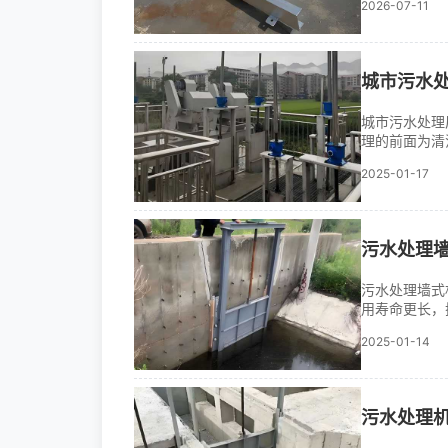
2026-07-11
是水工建筑物
二、平板不朽钢
城市污水
城市污水处理
理的前面为清
闸门采用不锈
2025-01-17
能好。
污水处理
污水处理墙式
用寿命更长，
力启闭即可，
2025-01-14
污水处理