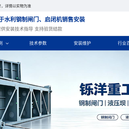
考，详情以实物为准
于水利钢制闸门、启闭机销售安装
提供安装技术指导 支持验货结款
例
技术参数
安装维护
行业