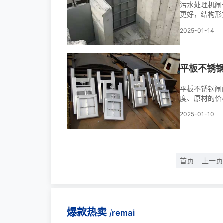
污水处理机闸
更好，结构形
机升降平台，
2025-01-14
以为手动、电
平板不锈
平板不锈钢闸
度、原材的价
梳理1、平板
2025-01-10
门规格型号有0.5
1.4*1米、···
首页
上一页
爆款热卖
/remai