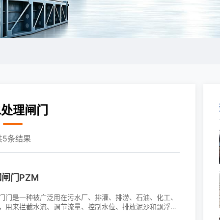
水处理闸门
共5条结果
闸门PZM
门门是一种被广泛用在污水厂、排灌、排涝、石油、化工、
，用来拦截水流、调节流量、控制水位、排放泥沙和飘浮物
的水闸，具有重量轻、耐腐蚀性能好、启闭轻便等优势等，