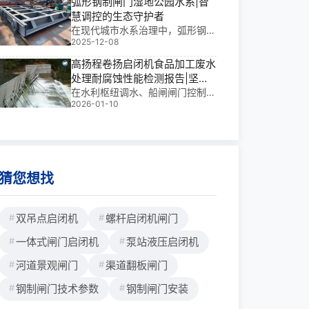
弧形钢制闸门湿地公园水系|智
的，下面实力**厂家铄洋重工为您
慧调控的生态守护者
详细说明。一、概述水利自控翻板
在现代城市水系治理中，弧形钢制
闸门安装包括有包括支墩、钢构
2025-12-08
闸门湿地公园水系不仅是景观亮
件、支腿、面板、止水埋件和液压
点，更是实现水资源**调控的核心
辅助系统等安装内容。二、水利自
高扬程卷扬启闭机食品加工废水
装置。它集水库挡水、泄洪调节、
控翻板闸门安装基本要点1、在翻
处理耐腐蚀性能检测报告|坚固
灌溉控制与城市防洪于一体，堪称
板闸门安装前应对所有闸门构件进
守护每一滴洁净水流
在水利枢纽调水、船闸闸门控制与
“会呼吸的水系统大脑”。根据实际
行
2026-01-10
各类平面及弧形闸门操作中，高扬
项目经验，其单价因
程卷扬启闭机不仅是关键的“动力
心脏”，更是保障水质安全与系统
稳定的核心装备。尤其在食品加工
废水处理场景中，其耐腐蚀性能直
接关系到设备寿命与环
猜您想找
双吊点启闭机
螺杆启闭机闸门
一体式闸门启闭机
泵站液压启闭机
河道景观闸门
渠道翻板闸门
钢制闸门技术参数
钢制闸门安装